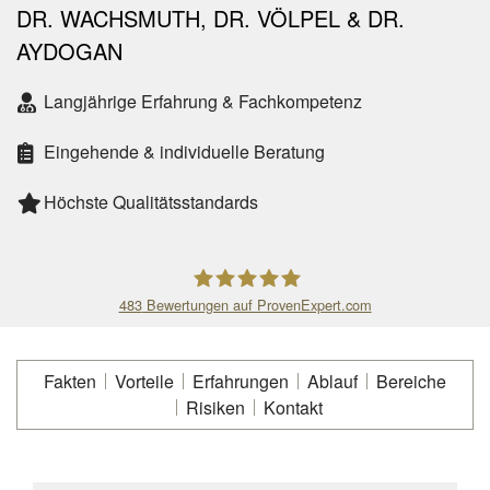
DR. WACHSMUTH, DR. VÖLPEL & DR.
AYDOGAN
Langjährige Erfahrung & Fachkompetenz
Eingehende & individuelle Beratung
Höchste Qualitätsstandards
483
Bewertungen auf ProvenExpert.com
Praxisklinik für Plastische und
Fakten
Vorteile
Erfahrungen
Ablauf
Bereiche
Ästhetische Chirurgie - Dr.Wachsmut
Risiken
Kontakt
&Dr.Völpel